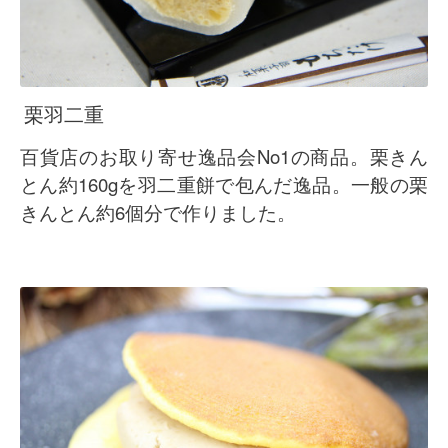
栗羽二重
No1
百貨店のお取り寄せ逸品会
の商品。栗きん
160g
とん約
を羽二重餅で包んだ逸品。一般の栗
6
きんとん約
個分で作りました。