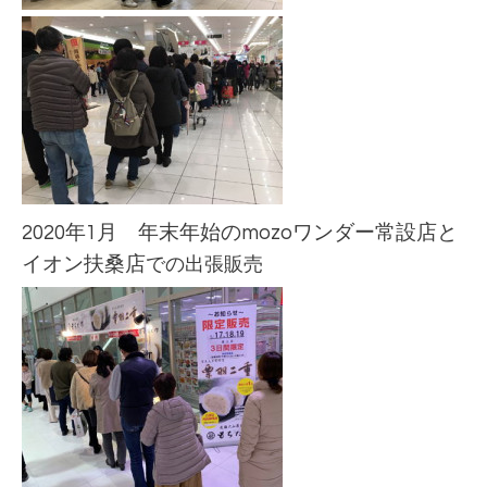
2020年1月 年末年始のmozoワンダー
常設
店と
イオン扶桑
店
での出張販売