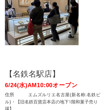
【名鉄名駅店】
6/24(水)AM10:00オープン
エムズルリエ名古屋(新名称:名鉄ビ
住所
ル)・
【旧名鉄百貨店本店の地下1階和菓子売り
場】