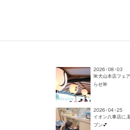
2026
08
03
/
/
🌺犬山本店フェ
らせ🌺
2026
04
25
/
/
イオン八事店に,
プン💕