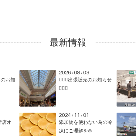
最新情報
2026
08
03
/
/
アのお知
🏄🏻‍♀️出張販売のお知らせ
🏄🏻‍♀️
2024
11
01
/
/
新店オー
添加物を使わない為の冷
凍にご理解を❄️