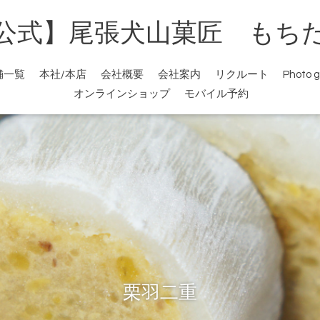
公式】尾張犬山菓匠 もち
舗一覧
本社/本店
会社概要
会社案内
リクルート
Photo g
オンラインショップ
モバイル予約
栗きんとんどら焼