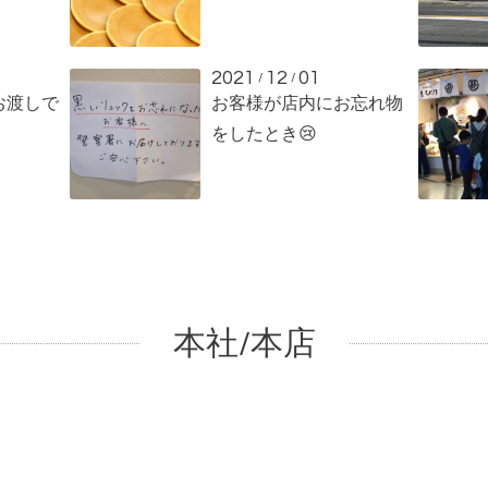
2021
12
01
/
/
お渡しで
お客様が店内にお忘れ物
をしたとき😢
本社/本店