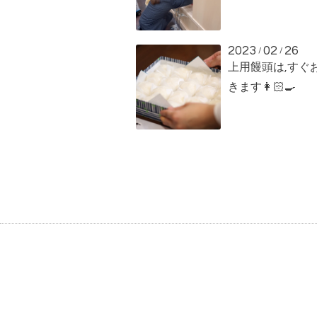
2023
02
26
/
/
上用饅頭は,すぐ
きます👩🏻‍🍳