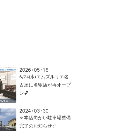
2026
05
18
/
/
6/24(水)エムズルリエ名
古屋に名駅店が再オープ
ン💕
2024
03
30
/
/
🎉本店向かい駐車場整備
完了のお知らせ🎉